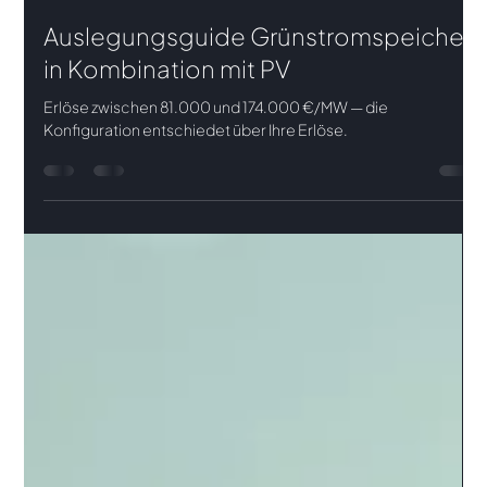
Pia Armbruster
22. Juni
3 Min. Lesezeit
Auslegungsguide Grünstromspeicher
in Kombination mit PV
Erlöse zwischen 81.000 und 174.000 €/MW — die
Konfiguration entschiedet über Ihre Erlöse.