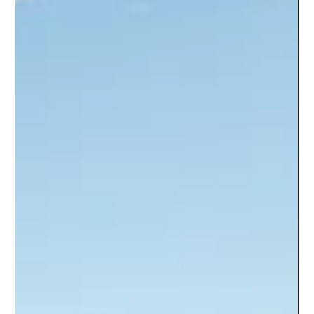
13. Nov. 2025
2 Min. Lesezeit
Wind + Speicher wirtschaftlich
denken: Wie Batteriespeicher die
Erträge von Windparks steigern
Die Windenergie in Deutschland wächst, doch Netzengpässe
und volatile Preise bremsen ihr Potenzial. Batteriespeicher
schaffen Abhilfe: Sie speichern Überschüsse, stabilisieren die
Einspeisung und eröffnen neue Erlösquellen. Entscheidend
für den Erfolg ist dabei die richtige Struktur und Vermarktung
von Co-Location-Projekten.