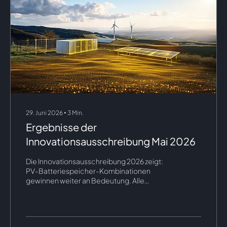
29. Juni 2026
∙
3
Min.
Ergebnisse der
Innovationsausschreibung Mai 2026
Die Innovationsausschreibung 2026 zeigt:
PV-Batteriespeicher-Kombinationen
gewinnen weiter an Bedeutung. Alle
Zuschläge gingen an Projekte mit
Photovoltaik und Speicher. Damit liegt der
Fokus auf dem Konzept Grünstromspeicher,
der erneuerbaren Strom flexibler nutzbar