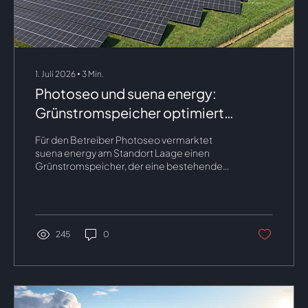
1. Juli 2026
∙
3
Min.
Photoseo und suena energy:
Grünstromspeicher optimiert
vermarkten
Für den Betreiber Photoseo vermarktet
suena energy am Standort Laage einen
Grünstromspeicher, der eine bestehende
PV-Anlage ergänzt.
245
0