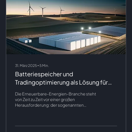
31. März 2025
∙
5
Min.
Batteriespeicher und
Tradingoptimierung als Lösung für
die Dunkelflaute
Die Erneuerbare-Energien-Branche steht
von Zeit zu Zeit vor einer großen
Herausforderung: der sogenannten
"Dunkelflaute". Der Begriff "Dunkelflaute"
bezieht sich auf Zeiträume, in denen die
Stromerzeugung aus Sonnen- und
Windenergie aufgrund von Windstille und