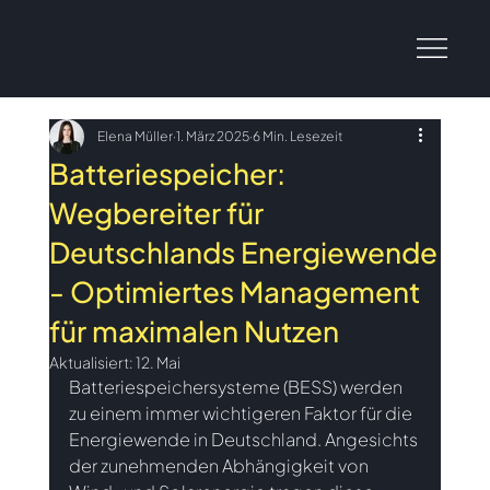
Elena Müller
1. März 2025
6 Min. Lesezeit
Batteriespeicher:
Wegbereiter für
Deutschlands Energiewende
- Optimiertes Management
für maximalen Nutzen
Aktualisiert:
12. Mai
Batteriespeichersysteme (BESS) werden 
zu einem immer wichtigeren Faktor für die 
Energiewende in Deutschland. Angesichts 
der zunehmenden Abhängigkeit von 