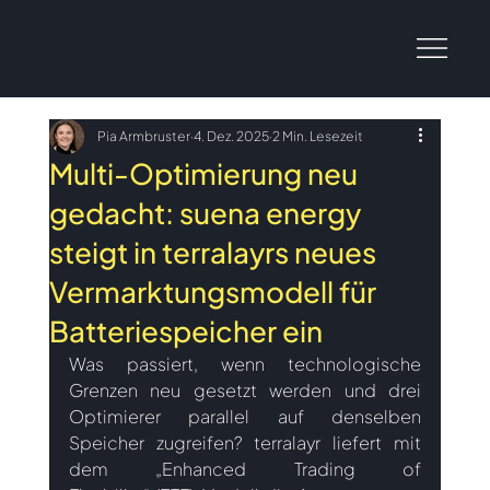
Pia Armbruster
4. Dez. 2025
2 Min. Lesezeit
Multi-Optimierung neu
gedacht: suena energy
steigt in terralayrs neues
Vermarktungsmodell für
Batteriespeicher ein
Was passiert, wenn technologische 
Grenzen neu gesetzt werden und drei 
Optimierer parallel auf denselben 
Speicher zugreifen? terralayr liefert mit 
dem „Enhanced Trading of 