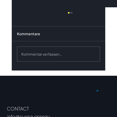
Kommentare
Kommentar verfassen...
„BESSt of BESS“ trifft suena energy –
ein Blick in die Zukunft der
Batteriespeicher
CONTACT
info@suena.energy