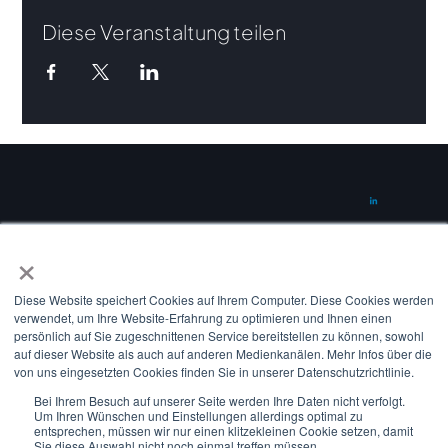
Diese Veranstaltung teilen
×
CONTACT
info@suena.energy
Diese Website speichert Cookies auf Ihrem Computer. Diese Cookies werden
verwendet, um Ihre Website-Erfahrung zu optimieren und Ihnen einen
Amerigo-Vespucci-Platz 2
persönlich auf Sie zugeschnittenen Service bereitstellen zu können, sowohl
20457 Hamburg
auf dieser Website als auch auf anderen Medienkanälen. Mehr Infos über die
von uns eingesetzten Cookies finden Sie in unserer Datenschutzrichtlinie.
Germany
Bei Ihrem Besuch auf unserer Seite werden Ihre Daten nicht verfolgt.
Um Ihren Wünschen und Einstellungen allerdings optimal zu
entsprechen, müssen wir nur einen klitzekleinen Cookie setzen, damit
©2025 all rights reserved by suena GmbH.
Sie diese Auswahl nicht noch einmal treffen müssen.