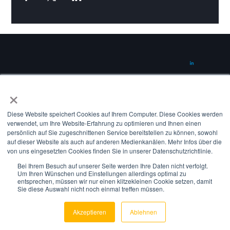
×
CONTACT
info@suena.energy
Diese Website speichert Cookies auf Ihrem Computer. Diese Cookies werden
verwendet, um Ihre Website-Erfahrung zu optimieren und Ihnen einen
Amerigo-Vespucci-Platz 2
persönlich auf Sie zugeschnittenen Service bereitstellen zu können, sowohl
20457 Hamburg
auf dieser Website als auch auf anderen Medienkanälen. Mehr Infos über die
von uns eingesetzten Cookies finden Sie in unserer Datenschutzrichtlinie.
Germany
Bei Ihrem Besuch auf unserer Seite werden Ihre Daten nicht verfolgt.
Um Ihren Wünschen und Einstellungen allerdings optimal zu
entsprechen, müssen wir nur einen klitzekleinen Cookie setzen, damit
©2025 all rights reserved by suena GmbH.
Sie diese Auswahl nicht noch einmal treffen müssen.
Imprint
|
Privacy Policy
Akzeptieren
Ablehnen