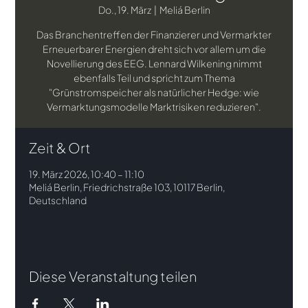
Do., 19. März
  |  
Meliá Berlin
Das Branchentreffen der Finanzierer und Vermarkter
Erneuerbarer Energien dreht sich vor allem um die
Novellierung des EEG. Lennard Wilkening nimmt
ebenfalls Teil und spricht zum Thema
"Grünstromspeicher als natürlicher Hedge: wie
Vermarktungsmodelle Marktrisiken reduzieren".
Zeit & Ort
19. März 2026, 10:40 – 11:10
Meliá Berlin, Friedrichstraße 103, 10117 Berlin,
Deutschland
Diese Veranstaltung teilen