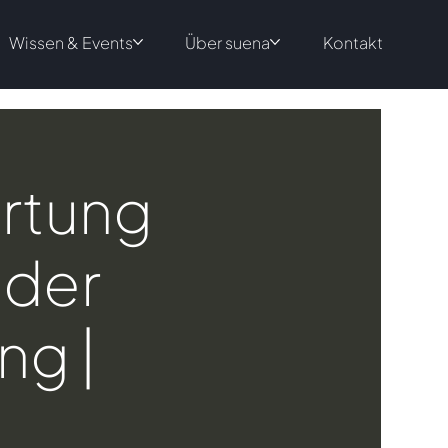
Wissen & Events
Über suena
Kontakt
artung
 der
ng |