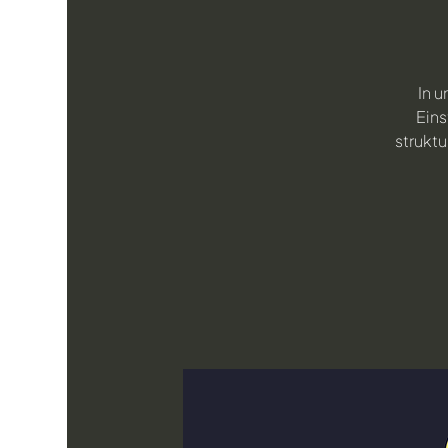
In 
Eins
struktu