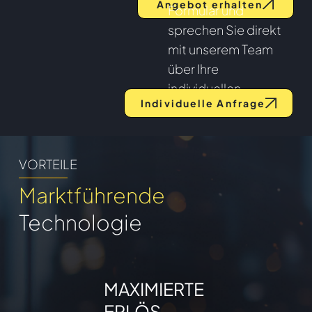
Angebot erhalten
Formular und
sprechen Sie direkt
mit unserem Team
über Ihre
individuellen
Individuelle Anfrage
Anforderungen.
VORTEILE
Marktführende
Technologie
MAXIMIERTE
ERLÖS