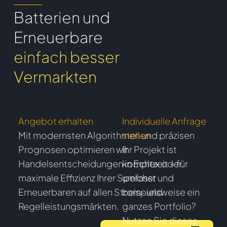
Batterien und
Erneuerbare
einfach besser
Vermarkten
Angebot erhalten
Individuelle Anfrage
Mit modernsten Algorithmen und präzisen
stellen
Prognosen optimieren wir
Ihr Projekt ist
Handelsentscheidungen in Echtzeit – für
komplex oder
maximale Effizienz Ihrer Speicher und
umfasst
Erneuerbaren auf allen Strom- und
beispielsweise ein
Regelleistungsmärkten.
ganzes Portfolio?
Nutzen Sie dieses