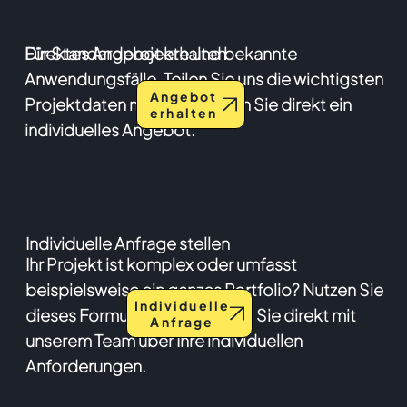
Direktes Angebot erhalten
Für Standardprojekte und bekannte
Anwendungsfälle. Teilen Sie uns die wichtigsten
Angebot
Projektdaten mit und erhalten Sie direkt ein
erhalten
individuelles Angebot.
Individuelle Anfrage stellen
Ihr Projekt ist komplex oder umfasst
beispielsweise ein ganzes Portfolio? Nutzen Sie
Individuelle
dieses Formular und sprechen Sie direkt mit
Anfrage
unserem Team über Ihre individuellen
Anforderungen.