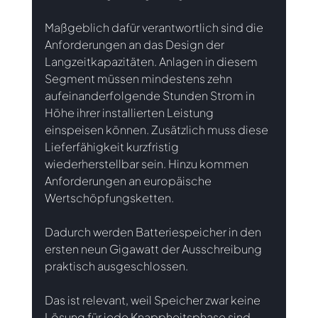
Maßgeblich 
dafür verantwortlich sind die 
Anforderungen an das Design der 
Langzeitkapazitäten. Anlagen in diesem 
Segment müssen mindestens zehn 
aufeinanderfolgende Stunden Strom in 
Höhe ihrer installierten Leistung 
einspeisen können. Zusätzlich muss diese 
Lieferfähigkeit kurzfristig 
wiederherstellbar sein. Hinzu kommen 
Anforderungen an europäische 
Wertschöpfungsketten.
Dadurch werden Batteriespeicher in den 
ersten neun Gigawatt der Ausschreibung 
praktisch ausgeschlossen. 
Das ist relevant, weil Speicher zwar keine 
Lösung für jede Knappheitsphase sind, 