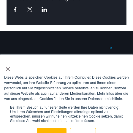
×
CONTACT
info@suena.energy
Diese Website speichert Cookies auf Ihrem Computer. Diese Cookies werden
verwendet, um Ihre Website-Erfahrung zu optimieren und Ihnen einen
Amerigo-Vespucci-Platz 2
persönlich auf Sie zugeschnittenen Service bereitstellen zu können, sowohl
20457 Hamburg
auf dieser Website als auch auf anderen Medienkanälen. Mehr Infos über die
von uns eingesetzten Cookies finden Sie in unserer Datenschutzrichtlinie.
Germany
Bei Ihrem Besuch auf unserer Seite werden Ihre Daten nicht verfolgt.
Um Ihren Wünschen und Einstellungen allerdings optimal zu
entsprechen, müssen wir nur einen klitzekleinen Cookie setzen, damit
©2025 all rights reserved by suena GmbH.
Sie diese Auswahl nicht noch einmal treffen müssen.